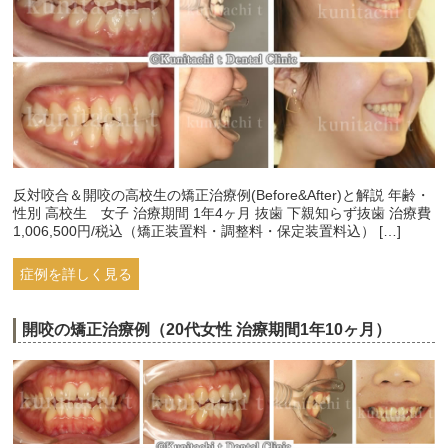
反対咬合＆開咬の高校生の矯正治療例(Before&After)と解説 年齢・
性別 高校生 女子 治療期間 1年4ヶ月 抜歯 下親知らず抜歯 治療費
1,006,500円/税込（矯正装置料・調整料・保定装置料込） […]
症例を詳しく見る
開咬の矯正治療例（20代女性 治療期間1年10ヶ月）