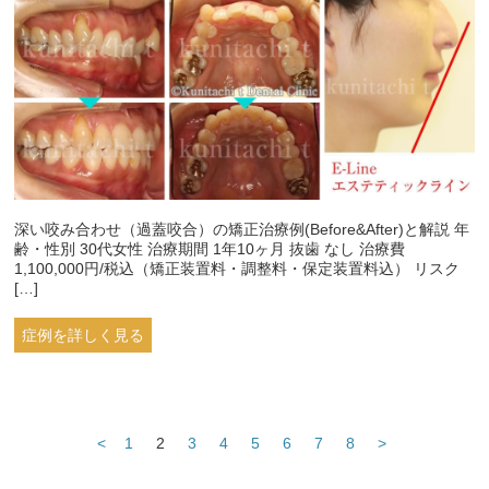
深い咬み合わせ（過蓋咬合）の矯正治療例(Before&After)と解説 年
齢・性別 30代女性 治療期間 1年10ヶ月 抜歯 なし 治療費
1,100,000円/税込（矯正装置料・調整料・保定装置料込） リスク
[…]
症例を詳しく見る
<
1
2
3
4
5
6
7
8
>