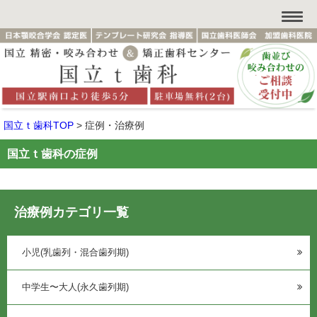
国立ｔ歯科TOP
>
症例・治療例
国立ｔ歯科の症例
治療例カテゴリ一覧
小児(乳歯列・混合歯列期)
中学生〜大人(永久歯列期)