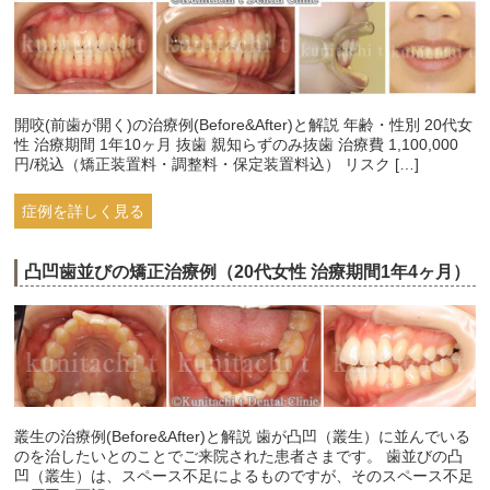
開咬(前歯が開く)の治療例(Before&After)と解説 年齢・性別 20代女
性 治療期間 1年10ヶ月 抜歯 親知らずのみ抜歯 治療費 1,100,000
円/税込（矯正装置料・調整料・保定装置料込） リスク […]
症例を詳しく見る
凸凹歯並びの矯正治療例（20代女性 治療期間1年4ヶ月）
叢生の治療例(Before&After)と解説 歯が凸凹（叢生）に並んでいる
のを治したいとのことでご来院された患者さまです。 歯並びの凸
凹（叢生）は、スペース不足によるものですが、そのスペース不足