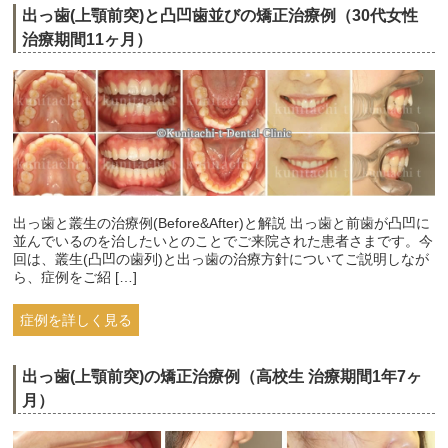
出っ歯(上顎前突)と凸凹歯並びの矯正治療例（30代女性
治療期間11ヶ月）
出っ歯と叢生の治療例(Before&After)と解説 出っ歯と前歯が凸凹に
並んでいるのを治したいとのことでご来院された患者さまです。今
回は、叢生(凸凹の歯列)と出っ歯の治療方針についてご説明しなが
ら、症例をご紹 […]
症例を詳しく見る
出っ歯(上顎前突)の矯正治療例（高校生 治療期間1年7ヶ
月）