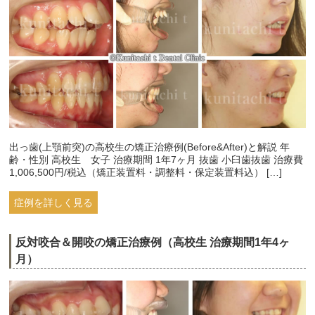
出っ歯(上顎前突)の高校生の矯正治療例(Before&After)と解説 年
齢・性別 高校生 女子 治療期間 1年7ヶ月 抜歯 小臼歯抜歯 治療費
1,006,500円/税込（矯正装置料・調整料・保定装置料込） […]
症例を詳しく見る
反対咬合＆開咬の矯正治療例（高校生 治療期間1年4ヶ
月）