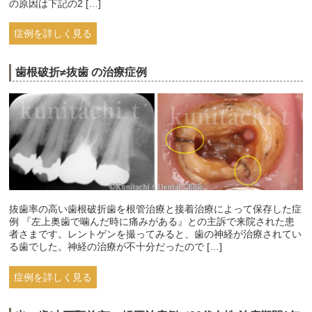
の原因は下記の2 […]
症例を詳しく見る
歯根破折≠抜歯 の治療症例
抜歯率の高い歯根破折歯を根管治療と接着治療によって保存した症
例 『左上奥歯で噛んだ時に痛みがある』との主訴で来院された患
者さまです。レントゲンを撮ってみると、歯の神経が治療されてい
る歯でした。神経の治療が不十分だったので […]
症例を詳しく見る